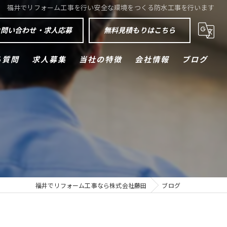
福井でリフォーム工事を行い安全な環境をつくる防水工事を行います
お問い合わせ・求人応募
無料見積もりはこちら
る質問
求人募集
当社の特徴
会社情報
ブログ
外壁塗装
屋根塗装
防水工事
空調設備
福井でリフォーム工事なら株式会社藤田
ブログ
エクステリア