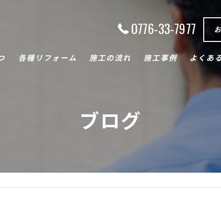
0776-33-7977
つ
各種リフォーム
施工の流れ
施工事例
よくあ
キッチン
ブログ
トイレ
浴室
断熱・内窓
バリアフリー