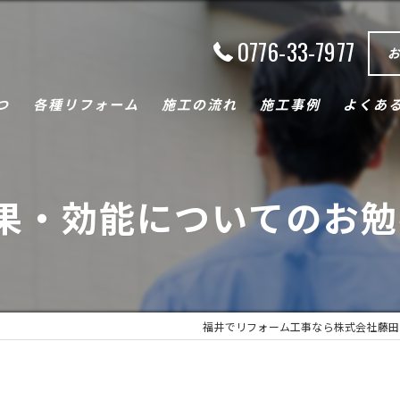
0776-33-7977
つ
各種リフォーム
施工の流れ
施工事例
よくあ
キッチン
果・効能についてのお勉
トイレ
浴室
断熱・内窓
福井でリフォーム工事なら株式会社藤田
バリアフリー