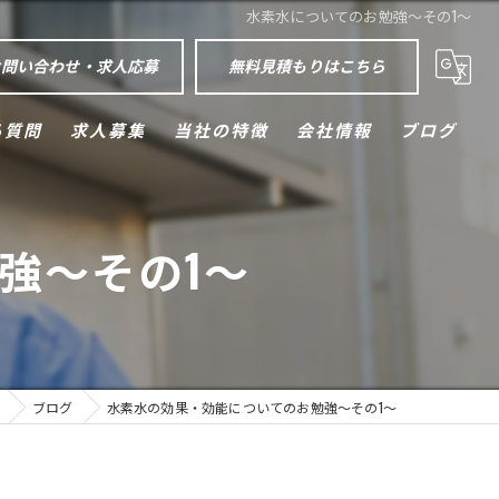
水素水についてのお勉強～その1～
お問い合わせ・求人応募
無料見積もりはこちら
る質問
求人募集
当社の特徴
会社情報
ブログ
外壁塗装
強～その1～
屋根塗装
防水工事
空調設備
ブログ
水素水の効果・効能についてのお勉強～その1～
エクステリア