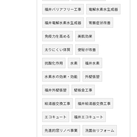
福井バリアフリー工事
電解水素水生成器
福井電解水素水生成器
胃腸症状改善
免疫力を高める
美肌効果
太りにくい体質
便秘が改善
抗酸化作用
水素
福井水素
水素水の効果・効能
外壁張替
福井外壁張替
壁板金工事
給湯器交換工事
福井給湯器交換工事
エコキュート
福井エコキュート
先進的窓リノベ事業
洗面台リフォーム