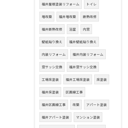
福井屋根塗装リフォーム
トイレ
増改築
福井増改築
断熱改修
福井断熱改修
浴室
内窓
壁紙貼り換え
福井壁紙貼り換え
内装リフォーム
福井内装リフォーム
窓サッシ交換
福井窓サッシ交換
工場床塗装
福井工場床塗装
床塗装
福井床塗装
区画線工事
福井区画線工事
改築
アパート塗装
福井アパート塗装
マンション塗装