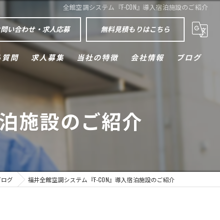
全館空調システム『F-CON』導入宿泊施設のご紹介
お問い合わせ・求人応募
無料見積もりはこちら
る質問
求人募集
当社の特徴
会社情報
ブログ
外壁塗装
宿泊施設のご紹介
屋根塗装
防水工事
空調設備
ブログ
福井全館空調システム『F-CON』導入宿泊施設のご紹介
エクステリア