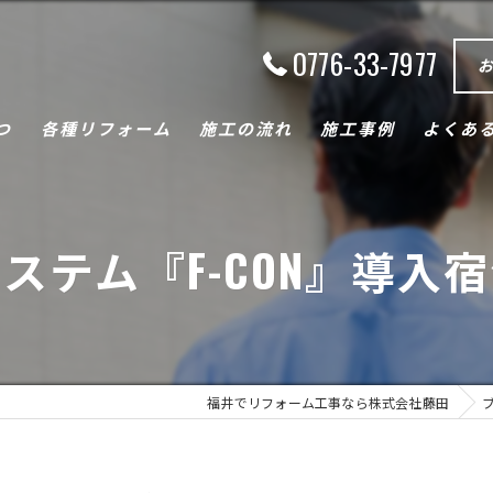
0776-33-7977
つ
各種リフォーム
施工の流れ
施工事例
よくあ
キッチン
ステム『F-CON』導入
トイレ
浴室
断熱・内窓
福井でリフォーム工事なら株式会社藤田
バリアフリー