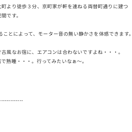
太町より徒歩３分、京町家が軒を連ねる両替町通りに建つ
空間です。
入することによって、モーター音の無い静かさを体感できます
で古風なお宿に、エアコンは合わないですよね・・・。
宿で熟睡・・・。行ってみたいなぁ～。
-------------