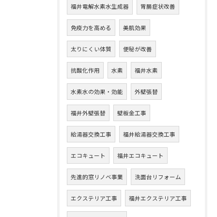
福井電解水素水生成器
胃腸症状改善
免疫力を高める
美肌効果
太りにくい体質
便秘が改善
抗酸化作用
水素
福井水素
水素水の効果・効能
外壁張替
福井外壁張替
壁板金工事
給湯器交換工事
福井給湯器交換工事
エコキュート
福井エコキュート
先進的窓リノベ事業
洗面台リフォーム
エクステリア工事
福井エクステリア工事