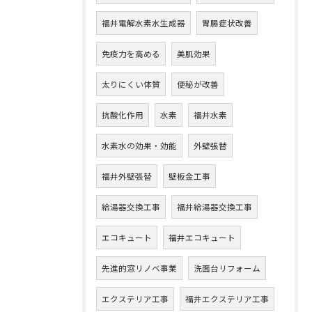
福井電解水素水生成器
胃腸症状改善
免疫力を高める
美肌効果
太りにくい体質
便秘が改善
抗酸化作用
水素
福井水素
水素水の効果・効能
外壁張替
福井外壁張替
壁板金工事
給湯器交換工事
福井給湯器交換工事
エコキュート
福井エコキュート
先進的窓リノベ事業
洗面台リフォーム
エクステリア工事
福井エクステリア工事