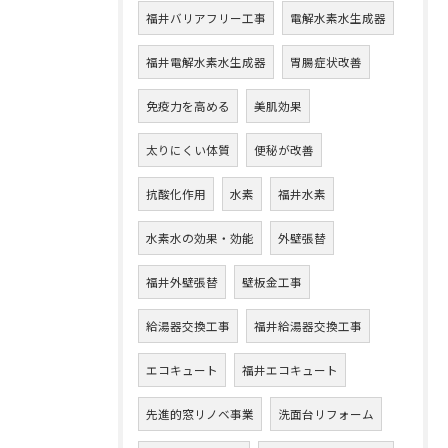
福井バリアフリー工事
電解水素水生成器
福井電解水素水生成器
胃腸症状改善
免疫力を高める
美肌効果
太りにくい体質
便秘が改善
抗酸化作用
水素
福井水素
水素水の効果・効能
外壁張替
福井外壁張替
壁板金工事
給湯器交換工事
福井給湯器交換工事
エコキュート
福井エコキュート
先進的窓リノベ事業
洗面台リフォーム